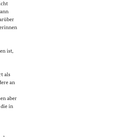
icht
dann
Darüber
terinnen
n ist,
t als
dere an
sen aber
die in