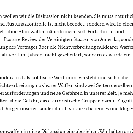
n wollen wir die Diskussion nicht beenden. Sie muss natürlic
nd Rüstungskontrolle ist nicht beendet, sondern wird in ein
Welt ohne Atomwaffen näherbringen soll. Fortschritte sind
r Posture Review der Vereinigten Staaten von Amerika, sond
ung des Vertrages über die Nichtverbreitung nuklearer Waffe
s als vor fünf Jahren, nicht gescheitert, sondern es wurde ein
ündnis und als politische Wertunion versteht und sich daher 
ichtverbreitung nuklearer Waffen sind zwei Seiten derselben
Herausforderungen und neue Gefahren in unserer Zeit. Je meh
r ist die Gefahr, dass terroristische Gruppen darauf Zugriff
und Bürger unserer Länder durch vorausschauendes und kluge
Atomwaffen in diese Diskussion einzubeziehen. Wir halten am 