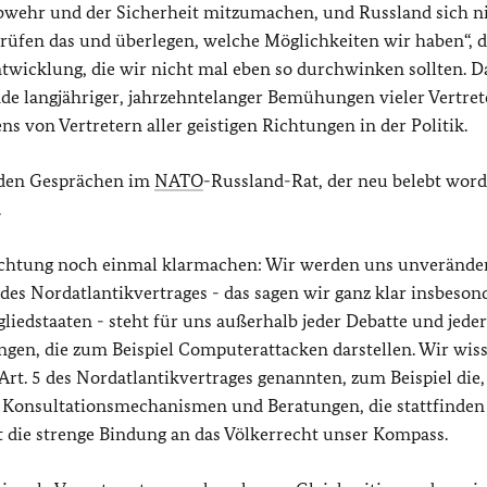
bwehr und der Sicherheit mitzumachen, und Russland sich n
 prüfen das und überlegen, welche Möglichkeiten wir haben“, 
Entwicklung, die wir nicht mal eben so durchwinken sollten. 
ende langjähriger, jahrzehntelanger Bemühungen vieler Vertre
ns von Vertretern aller geistigen Richtungen in der Politik.
 den Gesprächen im
NATO
-Russland-Rat, der neu belebt worde
.
ichtung noch einmal klarmachen: Wir werden uns unveränder
 des Nordatlantikvertrages - das sagen wir ganz klar insbeson
iedstaaten - steht für uns außerhalb jeder Debatte und jeder
gen, die zum Beispiel Computerattacken darstellen. Wir wis
Art. 5 des Nordatlantikvertrages genannten, zum Beispiel die, 
: Konsultationsmechanismen und Beratungen, die stattfinden
 die strenge Bindung an das Völkerrecht unser Kompass.