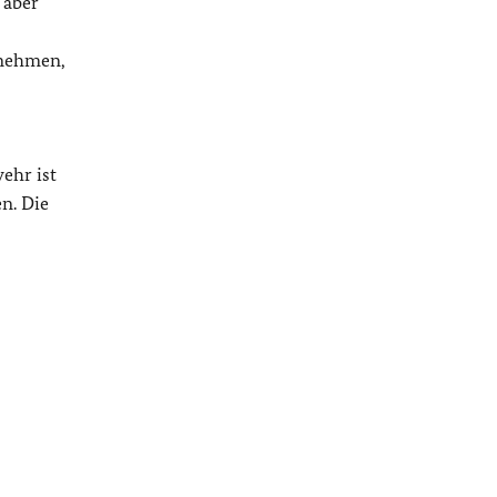
 aber
rnehmen,
ehr ist
n. Die