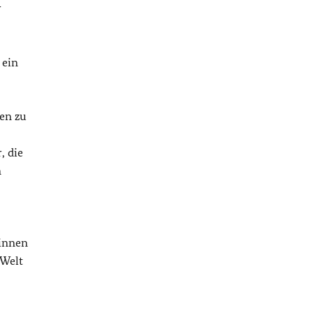
r
 ein
en zu
, die
n
winnen
 Welt