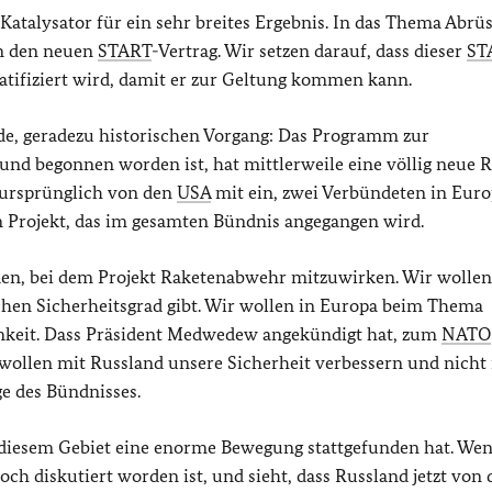
Katalysator für ein sehr breites Ergebnis. In das Thema Abrüs
n den neuen
START
-Vertrag. Wir setzen darauf, dass dieser
ST
atifiziert wird, damit er zur Geltung kommen kann.
de, geradezu historischen Vorgang: Das Programm zur
und begonnen worden ist, hat mittlerweile eine völlig neue 
ursprünglich von den
USA
mit ein, zwei Verbündeten in Eur
in Projekt, das im gesamten Bündnis angegangen wird.
den, bei dem Projekt Raketenabwehr mitzuwirken. Wir wollen
chen Sicherheitsgrad gibt. Wir wollen in Europa beim Thema
mkeit. Dass Präsident Medwedew angekündigt hat, zum
NATO
r wollen mit Russland unsere Sicherheit verbessern und nicht 
ge des Bündnisses.
f diesem Gebiet eine enorme Bewegung stattgefunden hat. W
ch diskutiert worden ist, und sieht, dass Russland jetzt von 