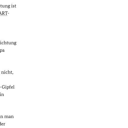
tung ist
ART
-
Richtung
opa
 nicht,
-Gipfel
in
enn man
der