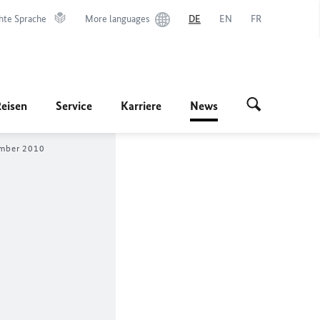
hte Sprache
More languages
DE
EN
FR
Reisen
Service
Karriere
News
ember 2010