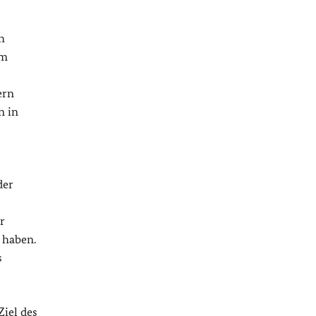
h
em
ern
n in
der
r
 haben.
s
Ziel des