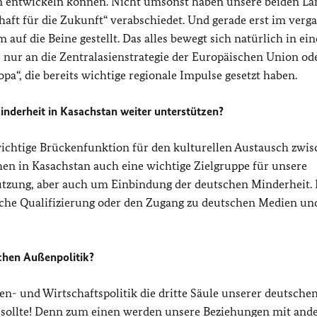
gien entwickeln können. Nicht umsonst haben unsere beiden L
aft für die Zukunft“ verabschiedet. Und gerade erst im ver
uf die Beine gestellt. Das alles bewegt sich natürlich in ei
nur an die Zentralasienstrategie der Europäischen Union od
“, die bereits wichtige regionale Impulse gesetzt haben.
inderheit in Kasachstan weiter unterstützen?
wichtige Brückenfunktion für den kulturellen Austausch zwi
en in Kasachstan auch eine wichtige Zielgruppe für unsere
ützung, aber auch um Einbindung der deutschen Minderheit. I
liche Qualifizierung oder den Zugang zu deutschen Medien un
schen Außenpolitik?
en- und Wirtschaftspolitik die dritte Säule unserer deutsche
 sollte! Denn zum einen werden unsere Beziehungen mit and