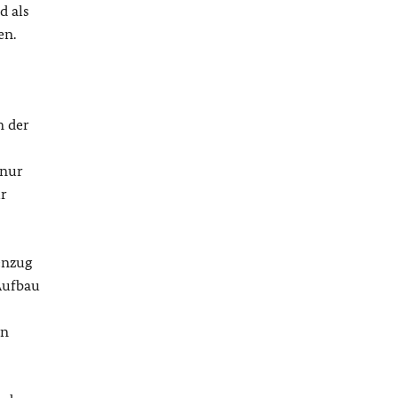
d als
en.
n der
 nur
ur
enzug
Aufbau
in