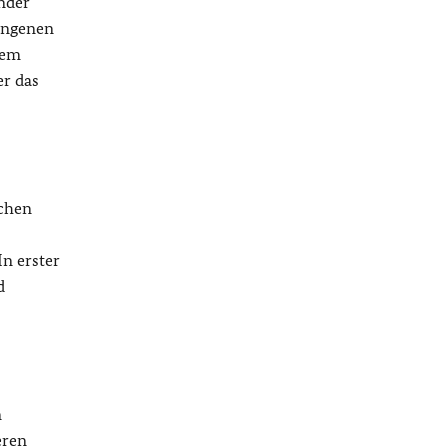
änder
gangenen
nem
er das
schen
n erster
d
n
eren