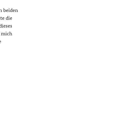
n beiden
te die
dieses
r mich
e