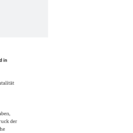
d in
talität
aben,
ruck der
che