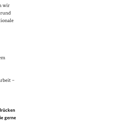
n wir
Grund
tionale
dem
rbeit –
ndrücken
ie gerne