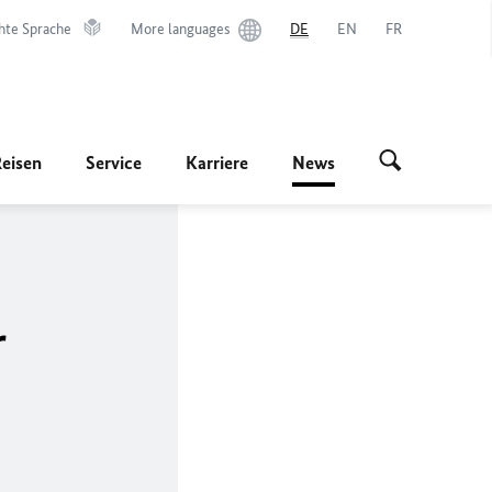
hte Sprache
More languages
DE
EN
FR
Reisen
Service
Karriere
News
r