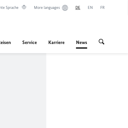
hte Sprache
More languages
DE
EN
FR
Reisen
Service
Karriere
News