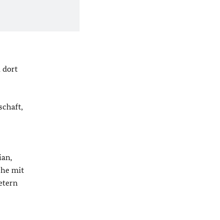
 dort
schaft,
ian,
che mit
etern