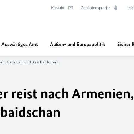
Kontakt
Gebärdensprache
Leic
Auswärtiges Amt
Außen- und Europapolitik
Sicher 
nien, Georgien und Aserbaidschan
er reist nach Armenien,
rbaidschan