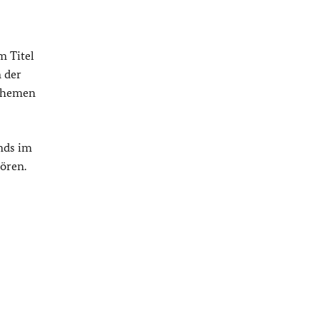
m Titel
 der
 Themen
nds im
ören.