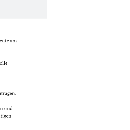
heute am
:
olle
utragen.
en und
ltigen