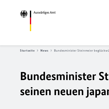
Auswärtiges Amt
Startseite
News
Bundesminister Steinmeier beglückw
Bundesminister S
seinen neuen japa