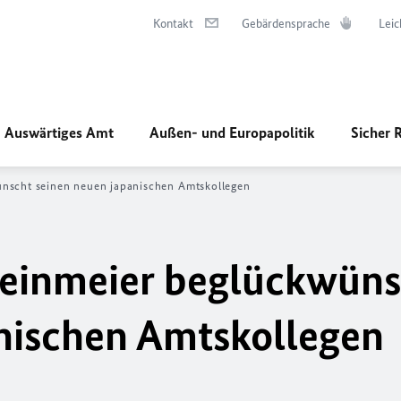
Kontakt
Gebärdensprache
Leic
Auswärtiges Amt
Außen- und Europapolitik
Sicher 
ünscht seinen neuen japanischen Amtskollegen
teinmeier beglückwüns
nischen Amtskollegen