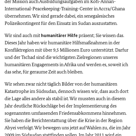
der Mission auch Ausbildungsaufgaben im Kofi-Annan-
International-Peacekeeping-Training-Center in Accra/Ghana
übernehmen. Wir sind gerade dabei, ein senegalesisches
Polizeikontingent für den Einsatz im Sudan auszustatten.
Wir sind auch mit
humanitärer Hilfe
präsent; Sie wissen das.
Dieses Jahr haben wir humanitäre Hilfsmaßnahmen in der
Konfliktregion mit über 9,5 Millionen Euro unterstützt. Darfur
und der Tschad sind die wichtigsten Zielregionen unseres
humanitären Engagements in Afrika und werden es, soweit ich
das sehe, für geraume Zeit auch bleiben.
Wir sehen zwar nicht täglich Bilder von der humanitären
Katastrophe im Südsudan, dennoch wissen wir, dass auch dort
die Lage alles andere als stabil ist. Wir mussten auch in diesem
Jahr deutliche Rückschläge bei der Implementierung des
sogenannten umfassenden Friedensabkommens hinnehmen.
Sie haben die Berichterstattung über die Krise in der Region
Abyei verfolgt. Wir bewegen uns jetzt auf Wahlen zu, die im Jahr
2009 im Südsudan stattfinden sollen. Im Jahr 2011 wird ein