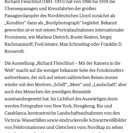
Richard Fleischhut (1881-1951) hat von 1906 bis 1939 die
Überseepassagen und Kreuzfahrten der großen
Passagierdampfer des Norddeutschen Lloyd zunächst als
„Konditor“ dann als „Bordphotograph“ begleitet. Bekannt
geworden ist er mit seinen Portraitaufnahmen internationaler
Prominenz, wie Marlene Dietrich, Buster Keaton, Sergej
Rachmaninoff, Fred Astaire, Max Schmeling oder Franklin D.
Roosevelt.
Die Ausstellung „Richard Fleischhut – Mit der Kamera in die
Welt“ macht auf die weniger bekannte Seite des Fotokünstlers
aufmerksam, der sich auf seinen zahlreichen Reisen immer
wieder mit den Motiven „Schiff“, „Meer“ und „Landschaft“, aber
auch den Menschen der jeweiligen Reiseziele
auseinandergesetzt hat. Im Lichthof des Auswärtigen Amts
werden Fotografien von New York, Hongkong, Rio und
Casablanca, kontrastreiche Landschaftsaufnahmen von den
Victoria-Wasserfällen sowie eindrucksvolle Schwarzweißbilder
von Felsformationen und Gletschern vom Nordkap zu sehen