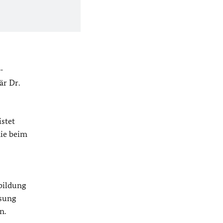
-
är Dr.
istet
die beim
bildung
ssung
n.