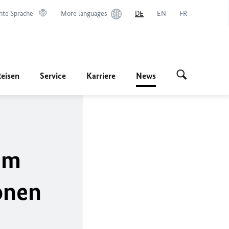
hte Sprache
More languages
DE
EN
FR
Reisen
Service
Karriere
News
im
ionen