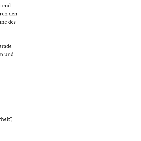
htend
urch den
nne des
erade
en und
t
heit“,