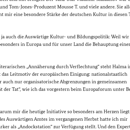
 und Tom-Jones-Produzent Mousse T. und viele andere. Sie all
nt mir eine besondere Stärke der deutschen Kultur in diesen 
a auch die Auswärtige Kultur- und Bildungspolitik: Weil wir
z besonders in Europa und für unser Land die Behauptung eine
literarischen „Annäherung durch Verflechtung“ steht Halma i
 das Leitmotiv der europäischen Einigung: nationalstaatlich
oder auch nur organisatorische Abgrenzungen in gemeinsamen
ät der Tat“, wie ich das vorgestern beim Europaforum unter B
um mir die heutige Initiative so besonders am Herzen liegt:
des Auswärtigen Amtes im vergangenen Herbst hatte ich mir
rker als „Andockstation“ zur Verfügung stellt. Und den Exper