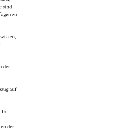
e sind
Tagen zu
 wissen,
r
n der
ezug auf
 In
ten der