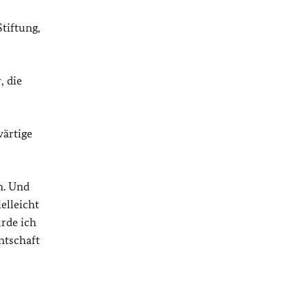
tiftung,
, die
wärtige
n. Und
elleicht
rde ich
ntschaft