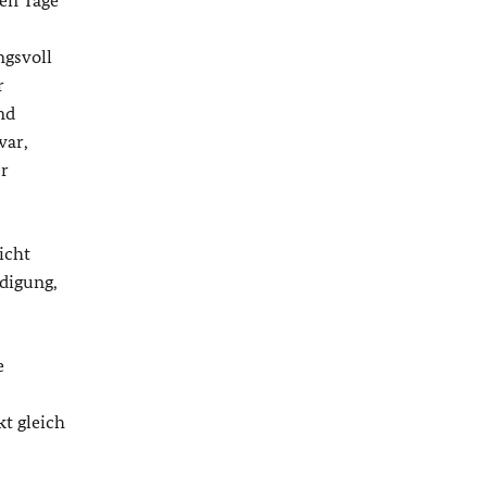
ten Tage
ngsvoll
r
nd
war,
er
icht
ndigung,
e
t gleich