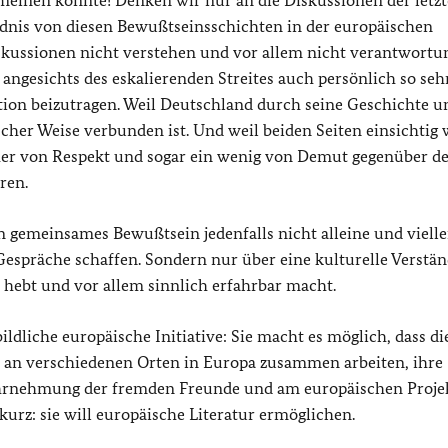
meinen könnte! Denken wir nur an die Diskussionen der letz
dnis von diesen Bewußtseinsschichten in der europäischen
kussionen nicht verstehen und vor allem nicht verantwortu
angesichts des eskalierenden Streites auch persönlich so seh
tion beizutragen. Weil Deutschland durch seine Geschichte u
cher Weise verbunden ist. Und weil beiden Seiten einsichtig 
her von Respekt und sogar ein wenig von Demut gegenüber d
ren.
in gemeinsames Bewußtsein jedenfalls nicht alleine und vielle
 Gespräche schaffen. Sondern nur über eine kulturelle Verstä
n hebt und vor allem sinnlich erfahrbar macht.
ldliche europäische Initiative: Sie macht es möglich, dass di
n an verschiedenen Orten in Europa zusammen arbeiten, ihre
ahrnehmung der fremden Freunde und am europäischen Projek
urz: sie will europäische Literatur ermöglichen.