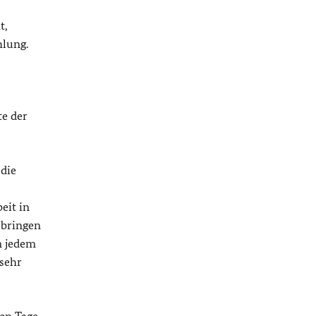
t,
hlung.
te der
 die
eit in
 bringen
n jedem
 sehr