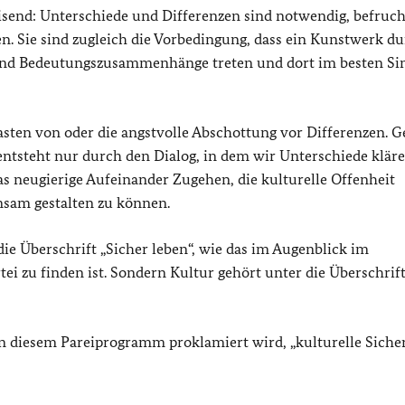
isend: Unterschiede und Differenzen sind notwendig, befruc
. Sie sind zugleich die Vorbedingung, dass ein Kunstwerk d
und Bedeutungszusammenhänge treten und dort im besten Si
tasten von oder die angstvolle Abschottung vor Differenzen. G
 entsteht nur durch den Dialog, in dem wir Unterschiede klär
 neugierige Aufeinander Zugehen, die kulturelle Offenheit
sam gestalten zu können.
ie Überschrift „Sicher leben“, wie das im Augenblick im
i zu finden ist. Sondern Kultur gehört unter die Überschrif
in diesem Pareiprogramm proklamiert wird, „kulturelle Sicher