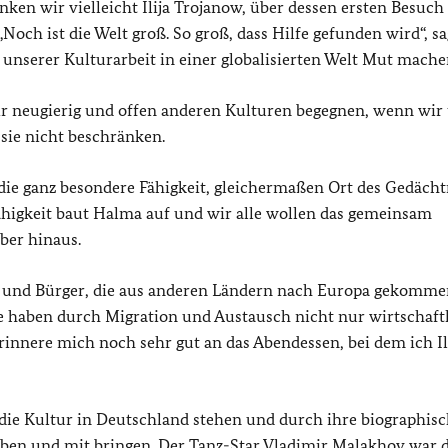
nken wir vielleicht Ilija Trojanow, über dessen ersten Besuch
och ist die Welt groß. So groß, dass Hilfe gefunden wird“, sag
unserer Kulturarbeit in einer globalisierten Welt Mut mache
r neugierig und offen anderen Kulturen begegnen, wenn wir
sie nicht beschränken.
 die ganz besondere Fähigkeit, gleichermaßen Ort des Gedächt
ähigkeit baut Halma auf und wir alle wollen das gemeinsam
ber hinaus.
en und Bürger, die aus anderen Ländern nach Europa gekommen
 haben durch Migration und Austausch nicht nur wirtschaftl
innere mich noch sehr gut an das Abendessen, bei dem ich Il
r die Kultur in Deutschland stehen und durch ihre biographis
ben und mit bringen. Der Tanz-Star Vladimir Malakhov war d