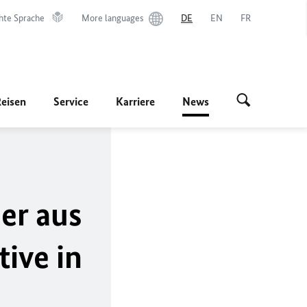
hte Sprache
More languages
DE
EN
FR
Reisen
Service
Karriere
News
er aus
tive in