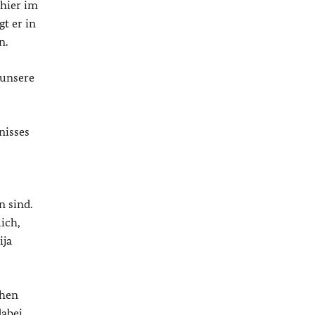
 hier im
t er in
n.
 unsere
nisses
 sind.
ich,
ija
chen
abei,