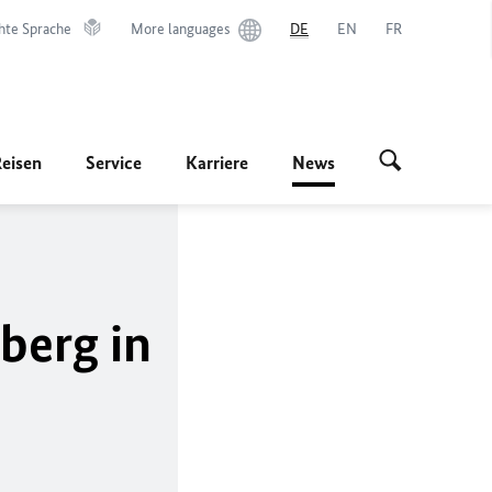
hte Sprache
More languages
DE
EN
FR
Reisen
Service
Karriere
News
berg in