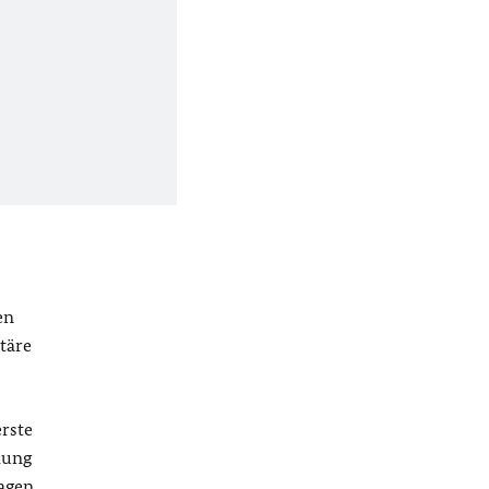
en
täre
erste
hung
ragen