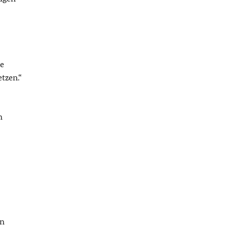
ne
tzen.“
n
en