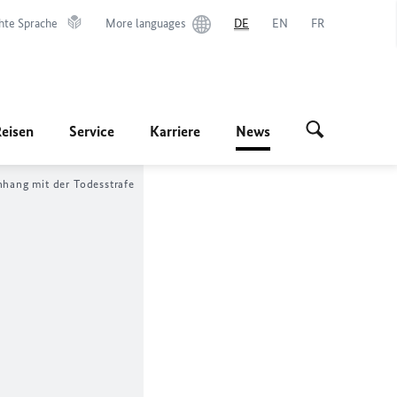
hte Sprache
More languages
DE
EN
FR
Reisen
Service
Karriere
News
hang mit der Todesstrafe