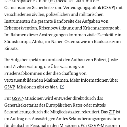
Die Europäische Union (
EU
) deckt seit 2001 mit der
Gemeinsamen Sicherheits- und Verteidigungspolitik (
GSVP
) mit
verschiedenen zivilen, polizeilichen und militärischen
Instrumenten die gesamte Bandbreite der Aufgaben von
Krisenprävention, Krisenbewältigung und Krisennachsorge ab.
Im Rahmen dieser Anstrengungen kommen zivile Fachkräfte in
Südosteuropa, Afrika, im Nahen Osten sowie im Kaukasus zum
Einsatz.
Ihr Aufgabenspektrum umfasst den Aufbau von Polizei, Justiz
und Zivilverwaltung, die Überwachung von
Friedensabkommen oder die Schaffung von
vertrauensbildenden Maßnahmen. Mehr Informationen über
GSVP
-Missionen gibt es
hier.
Für
GSVP
-Missionen wird entweder direkt durch das
Generalsekretariat des Europäischen Rates oder mittels
Sekundierung durch die Mitgliedsstaaten rekrutiert. Das
ZIF
ist
im Auftrag des Auswärtigen Amtes Sekundierungsorganisation
für deutsches Personal in den Missionen. Für
GSVP
-Missionen