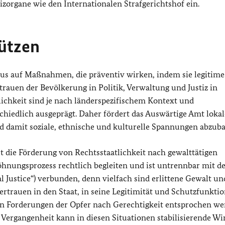
izorgane wie den Internationalen Strafgerichtshof ein.
ützen
us auf Maßnahmen, die präventiv wirken, indem sie legitime
trauen der Bevölkerung in Politik, Verwaltung und Justiz in
lichkeit sind je nach länderspezifischem Kontext und
chiedlich ausgeprägt. Daher fördert das Auswärtige Amt lokal
d damit soziale, ethnische und kulturelle Spannungen abzub
t die Förderung von Rechtsstaatlichkeit nach gewalttätigen
öhnungsprozess rechtlich begleiten und ist untrennbar mit 
al
Justice“) verbunden, denn vielfach sind erlittene Gewalt un
rtrauen in den Staat, in seine Legitimität und Schutzfunkti
men Forderungen der Opfer nach Gerechtigkeit entsprochen w
Vergangenheit kann in diesen Situationen stabilisierende W