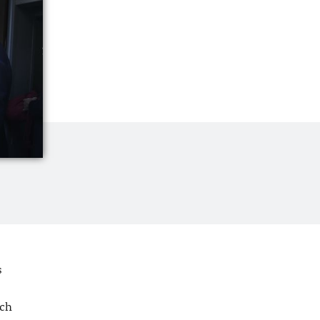
s
ich