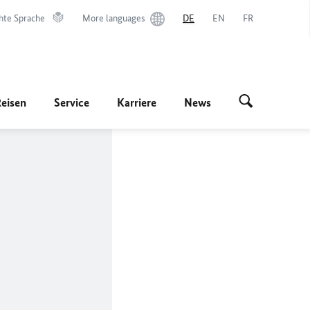
hte Sprache
More languages
DE
EN
FR
Reisen
Service
Karriere
News