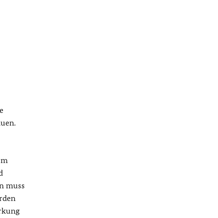
e
auen.
dem
d
on muss
erden
irkung