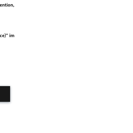
ention,
ice)
“ im