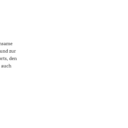
insame
 und zur
rts, den
t auch