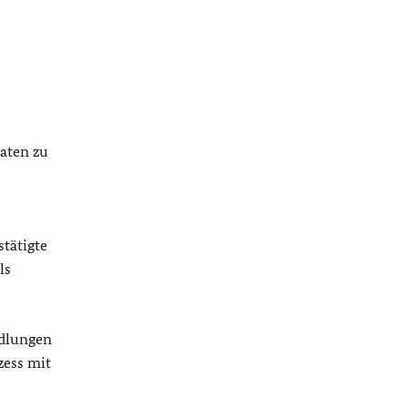
aten zu
tätigte
ls
ndlungen
zess mit