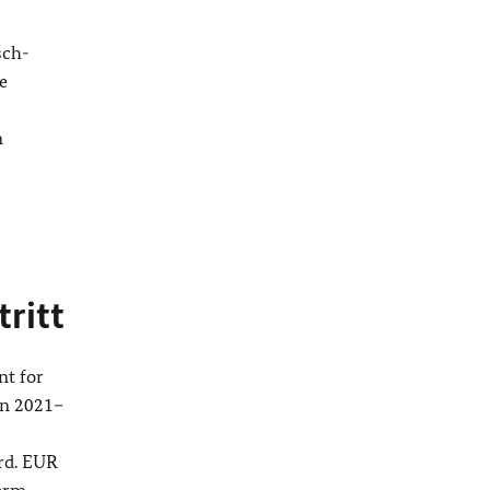
sch-
e
n
ritt
nt for
en 2021–
rd. EUR
orm-