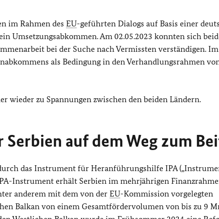
ien im Rahmen des
EU
-geführten Dialogs auf Basis einer deut
nd ein Umsetzungsabkommen. Am 02.05.2023 konnten sich beid
ammenarbeit bei der Suche nach Vermissten verständigen. Im
genabkommens als Bedingung in den Verhandlungsrahmen vo
r wieder zu Spannungen zwischen den beiden Ländern.
r Serbien auf dem Weg zum Beit
durch das Instrument für Heranführungshilfe IPA („
Instrume
 IPA-Instrument erhält Serbien im mehrjährigen Finanzrahm
nter anderem mit dem von der
EU
-Kommission vorgelegten
lichen Balkan von einem Gesamtfördervolumen von bis zu 9 M
 den Westlichen Balkan wurde im Frühsommer 2024 eine Ref