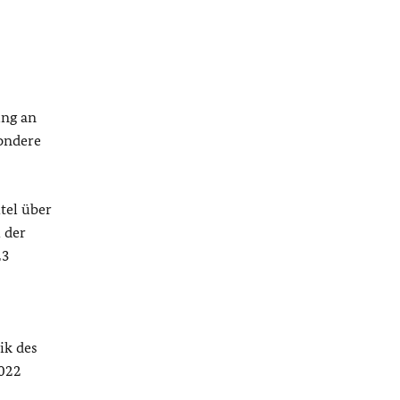
ung an
ondere
tel über
 der
23
ik des
2022