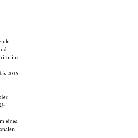
sende
und
ritte im
bis 2015
aler
U
-
rm eines
ionalen