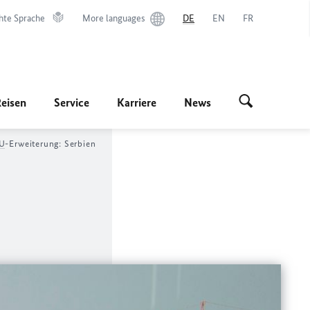
hte Sprache
More languages
DE
EN
FR
Reisen
Service
Karriere
News
U
-Erweiterung: Serbien