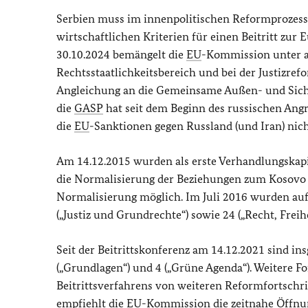
Serbien muss im innenpolitischen Reformprozess w
wirtschaftlichen Kriterien für einen Beitritt zur
30.10.2024 bemängelt die
EU
-Kommission unter 
Rechtsstaatlichkeitsbereich und bei der Justizre
Angleichung an die Gemeinsame Außen- und Siche
die
GASP
hat seit dem Beginn des russischen Ang
die
EU
-Sanktionen gegen Russland (und Iran) nich
Am 14.12.2015 wurden als erste Verhandlungskapite
die Normalisierung der Beziehungen zum Kosovo (K
Normalisierung möglich. Im Juli 2016 wurden aufg
(„Justiz und Grundrechte“) sowie 24 („Recht, Freihe
Seit der Beitrittskonferenz am 14.12.2021 sind ins
(„Grundlagen“) und 4 („Grüne Agenda“). Weitere F
Beitrittsverfahrens von weiteren Reformfortschrit
empfiehlt die
EU
-Kommission die zeitnahe Öffnun