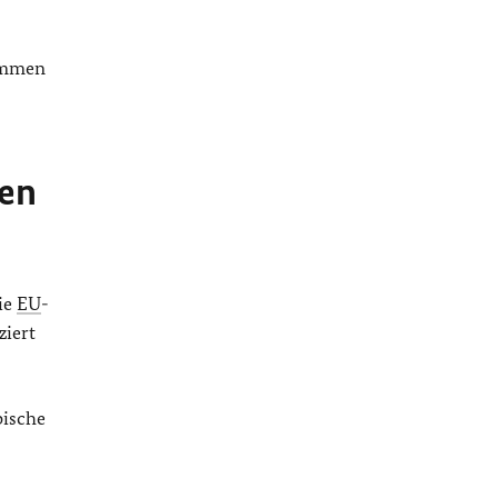
timmen
hen
ie
EU
-
ziert
bische