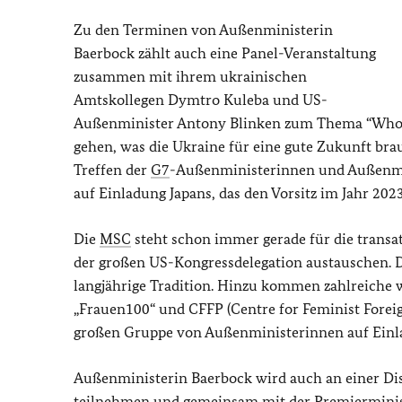
Zu den Terminen von Außenministerin
Baerbock zählt auch eine Panel-Veranstaltung
zusammen mit ihrem ukrainischen
Amtskollegen Dymtro Kuleba und US-
Außenminister Antony Blinken zum Thema
“Whol
gehen, was die Ukraine für eine gute Zukunft brau
Treffen der
G7
-Außenministerinnen und Außenmi
auf Einladung Japans, das den Vorsitz im Jahr 2023
Die
MSC
steht schon immer gerade für die trans
der großen US-Kongressdelegation austauschen. D
langjährige Tradition. Hinzu kommen zahlreiche 
„Frauen100“ und CFFP (
Centre for Feminist Forei
großen Gruppe von Außenministerinnen auf Einla
Außenministerin Baerbock wird auch an einer Di
teilnehmen und gemeinsam mit der Premierminist