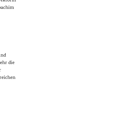
Joachim
und
ehr die
r
lreichen