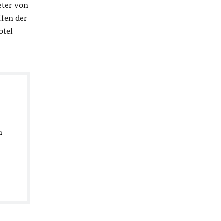
eter von
ffen der
otel
n