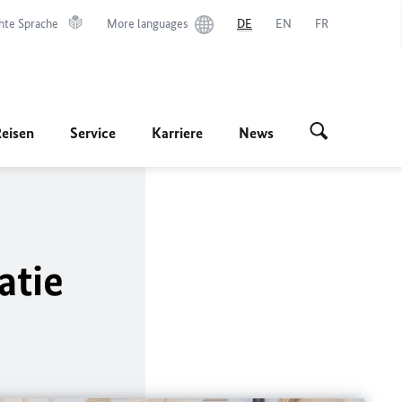
hte Sprache
More languages
DE
EN
FR
Reisen
Service
Karriere
News
atie