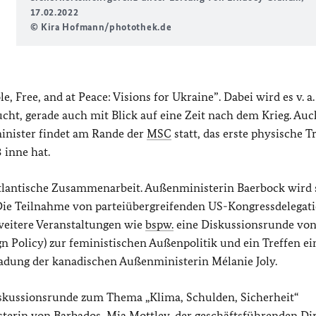
17.02.2022
© Kira Hofmann/photothek.de
e, Free, and at Peace: Visions for Ukraine”
. Dabei wird es v. 
cht, gerade auch mit Blick auf eine Zeit nach dem Krieg. Auc
nister findet am Rande der
MSC
statt, das erste physische T
 inne hat.
atlantische Zusammenarbeit. Außenministerin Baerbock wird 
ie Teilnahme von parteiübergreifenden US-Kongressdelegati
weitere Veranstaltungen wie
bspw.
eine Diskussionsrunde vo
gn Policy
) zur feministischen Außenpolitik und ein Treffen ei
dung der kanadischen Außenministerin Mélanie Joly.
skussionsrunde zum Thema „Klima, Schulden, Sicherheit“
erin von Barbados, Mia Mottley, der geschäftsführenden Di