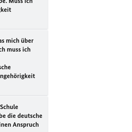
be. Muss ich
gkeit
as mich über
ch muss ich
e
sche
angehörigkeit
 Schule
be die deutsche
einen Anspruch