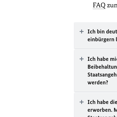
FAQ
zum
Ich bin deu
einbürgern 
Ich habe mi
Beibehaltun
Staatsangeh
werden?
Ich habe di
erworben. M