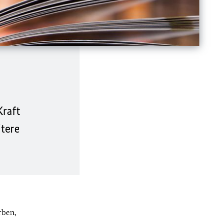
raft
itere
rben,