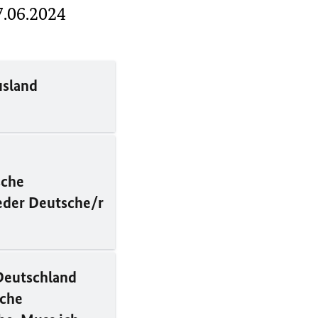
7.06.2024
usland
sche
ieder Deutsche/r
 Deutschland
sche