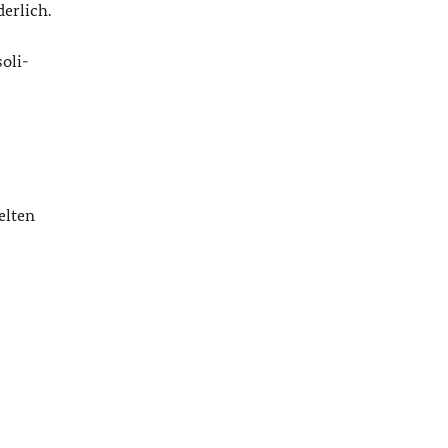
erlich.
oli-
elten