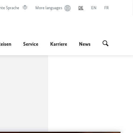
hte Sprache
More languages
DE
EN
FR
Reisen
Service
Karriere
News