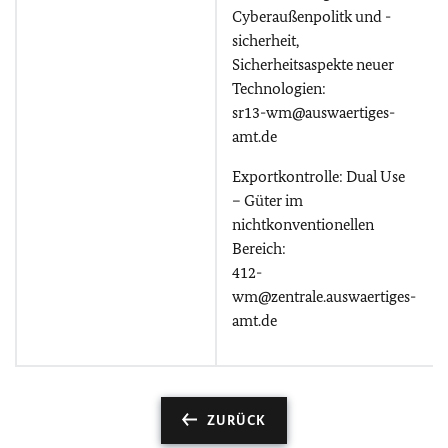
Cyberaußenpolitk und -
sicherheit,
Sicherheitsaspekte neuer
Technologien:
sr13-wm@auswaertiges-
amt.de
Exportkontrolle: Dual Use
– Güter im
nichtkonventionellen
Bereich:
412-
wm@zentrale.auswaertiges-
amt.de
ZURÜCK