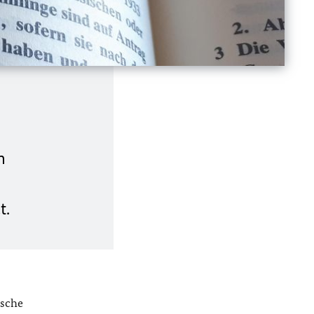
n
t.
tsche