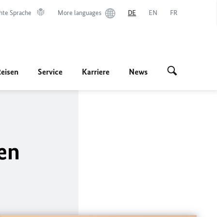
hte Sprache
More languages
DE
EN
FR
Reisen
Service
Karriere
News
en