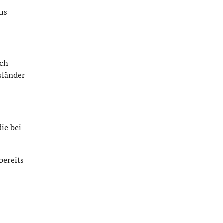
us
ch
sländer
ie bei
bereits