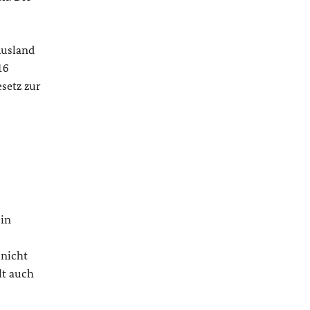
Ausland
16
setz zur
ein
 nicht
lt auch