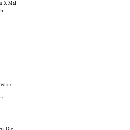
m 8. Mai
ch
 Väter
er
n. Die