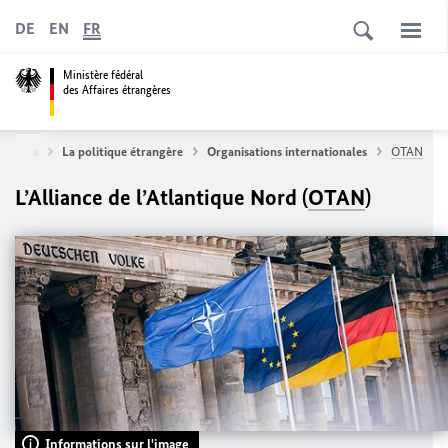
DE
EN
FR
Ministère fédéral
des Affaires étrangères
rangères
La politique étrangère
Organisations internationales
OTAN
L’Alliance de l’Atlantique Nord (
OTAN
)
Informations sur l'image