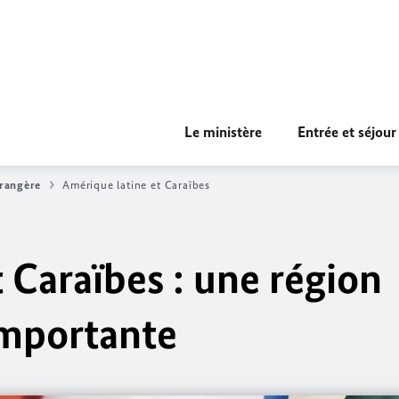
Le ministère
Entrée et séjour
trangère
Amérique latine et Caraïbes
 Caraïbes : une région
importante