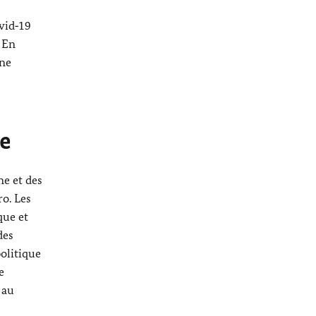
vid‑19
. En
une
ne
ne et des
ro
. Les
que et
des
olitique
e
 au