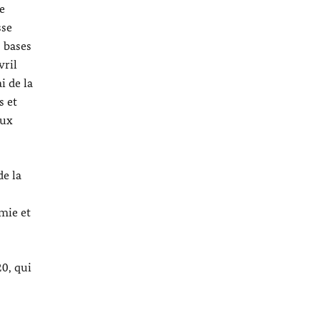
e
sse
s bases
vril
i de la
s et
aux
de la
mie et
0, qui