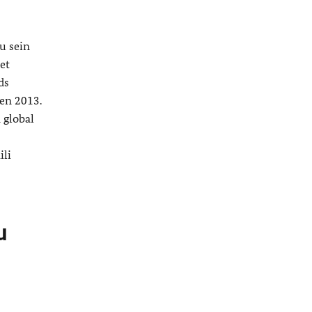
u sein
et
ds
 en 2013.
 global
ili
u