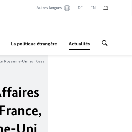
Autres langues
DE
EN
FR
La politique étrangère
Actualités
et le Royaume-Uni sur Gaza
ffaires
 France,
ume-Uni