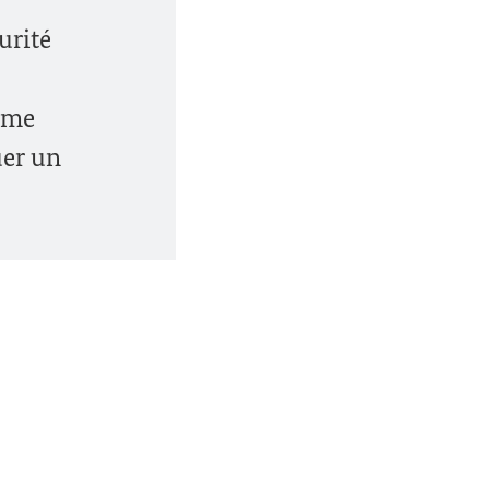
urité
orme
uer un