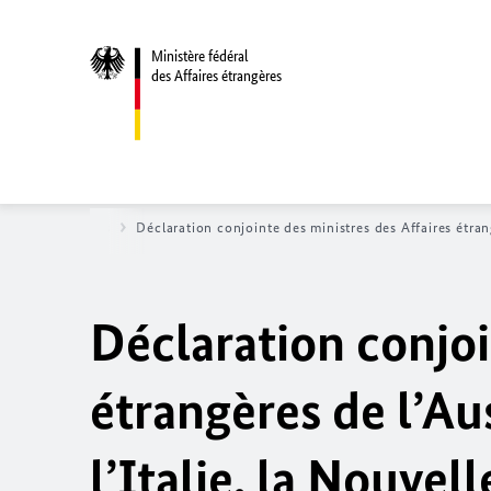
Ministère fédéral
des Affaires étrangères
res
Actualités
Déclaration conjointe des ministres des Affaires étran
Déclaration conjoi
étrangères de l’Aus
l’Italie, la Nouve