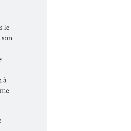
s le
r son
e
n à
rême
e