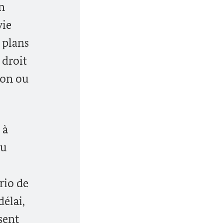
n
vie
 plans
 droit
ion ou
 à
eu
rio de
délai,
ssent