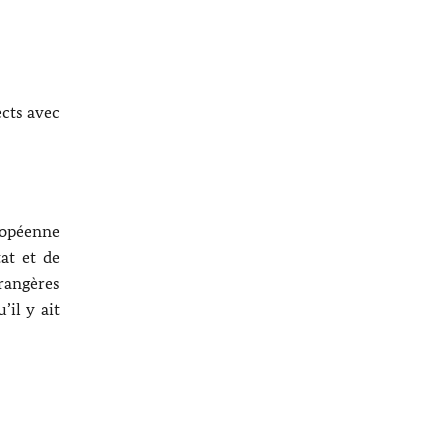
ects avec
ropéenne
at et de
trangères
’il y ait