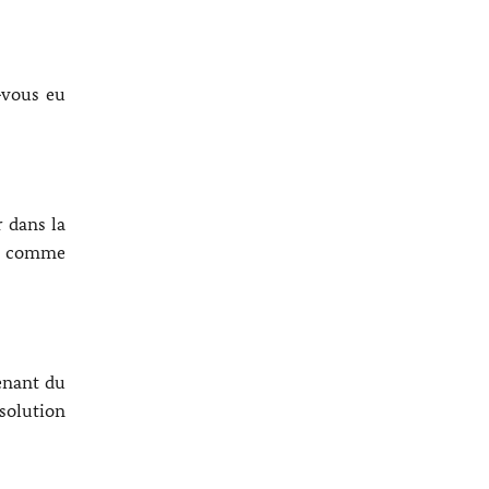
‑vous eu
 dans la
us comme
enant du
ésolution