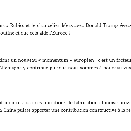
rco Rubio, et le chancelier
Merz
avec
Donald Trump
. Avez
outine
et que cela aide l’Europe ?
dans un nouveau « momentum » européen : c’est un facteur
 L’Allemagne y contribue puisque nous sommes à nouveau v
nt montré aussi des munitions de fabrication chinoise prov
la Chine puisse apporter une contribution constructive à la r