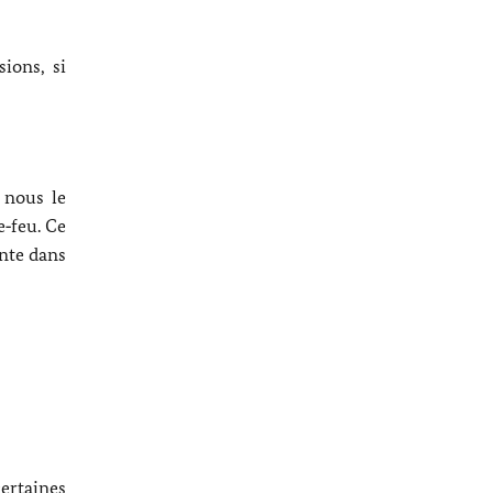
ions, si
 nous le
e‑feu. Ce
ante dans
certaines