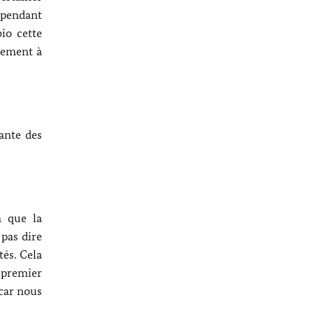
ependant
io cette
nement à
dante des
à que la
 pas dire
tés. Cela
 premier
 car nous