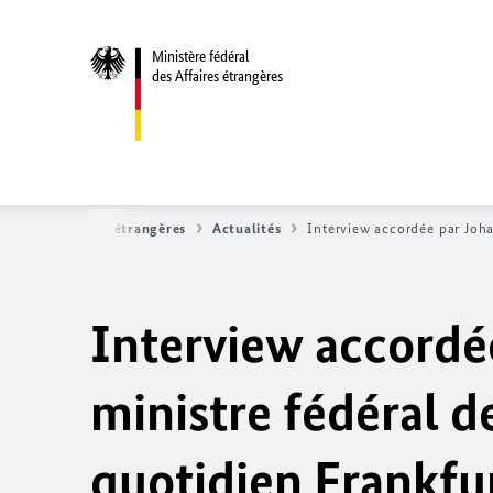
Ministère fédéral
des Affaires étrangères
éral des Affaires étrangères
Actualités
Interview accordée par
Joh
Interview accordé
ministre fédéral d
quotidien
Frankfu