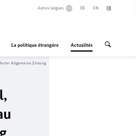
Autres langues
DE
EN
FR
La politique étrangère
Actualités
furter Allgemeine Zeitung
l
,
au
ng