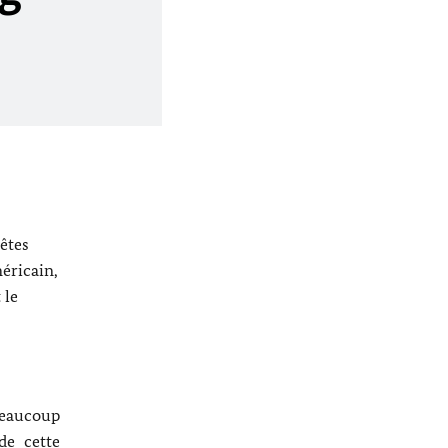
êtes
méricain,
 le
 beaucoup
de cette