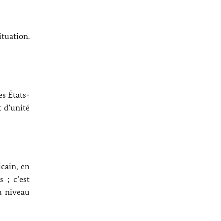
ituation.
es États-
t d’unité
icain, en
 ; c’est
u niveau