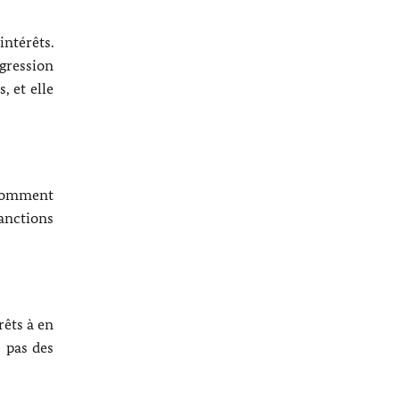
ntérêts.
gression
, et elle
 Comment
anctions
rêts à en
 pas des