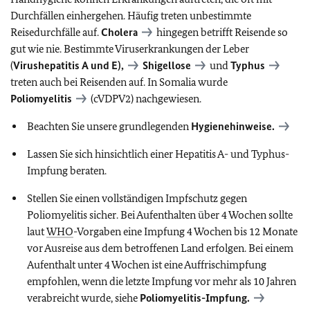
Durchfällen einhergehen. Häufig treten unbestimmte
Reisedurchfälle auf.
Cholera
hingegen betrifft Reisende so
gut wie nie. Bestimmte Viruserkrankungen der Leber
(
Virushepatitis A und E),
Shigellose
und
Typhus
treten auch bei Reisenden auf. In Somalia wurde
Poliomyelitis
(cVDPV2) nachgewiesen.
Beachten Sie unsere grundlegenden
Hygienehinweise.
Lassen Sie sich hinsichtlich einer Hepatitis A- und Typhus-
Impfung beraten.
Stellen Sie einen vollständigen Impfschutz gegen
Poliomyelitis sicher. Bei Aufenthalten über 4 Wochen sollte
laut
WHO
-Vorgaben eine Impfung 4 Wochen bis 12 Monate
vor Ausreise aus dem betroffenen Land erfolgen. Bei einem
Aufenthalt unter 4 Wochen ist eine Auffrischimpfung
empfohlen, wenn die letzte Impfung vor mehr als 10 Jahren
verabreicht wurde, siehe
Poliomyelitis-Impfung.