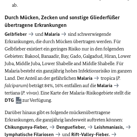
ab.
Durch Mücken, Zecken und sonstige Gliederfüßer
übertragene Erkrankungen
Gelbfieber
und
Malaria
sind schwerwiegende
Erkrankungen, die durch Mücken übertragen werden. Für
Gelbfieber existiert ein geringes Risiko nur in den folgenden
Gebieten: Bakool, Banaadir, Bay, Gado, Galgadud, Hiran, Lower
Juba, Middle Juba, Lower Shabelle and Middle Shabelle. Für
Malaria besteht ein ganzjährig hohes Infektionsrisiko im ganzen
Land. Der Anteil an der gefährlichen
Malaria
tropica (
P.
falciparum
) beträgt 84%, 16% entfallen auf die
Malaria
tertiana (
P. vivax
). Eine Karte der Malaria-Risikogebiete stellt die
DTG
zur Verfügung.
Darüber hinaus gibt es folgende mückenübertragene
Erkrankungen, die ganzjährig landesweit auftreten können:
Chikungunya-Fieber,
Denguefieber,
Leishmaniasis,
lymphatische Filariosen
und
Rift-Valley-Fieber.