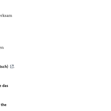
merksam
en
tsch)
.
e das
 the