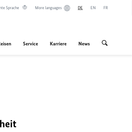
hte Sprache
More languages
DE
EN
FR
Reisen
Service
Karriere
News
heit