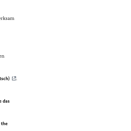
merksam
en
tsch)
.
e das
 the