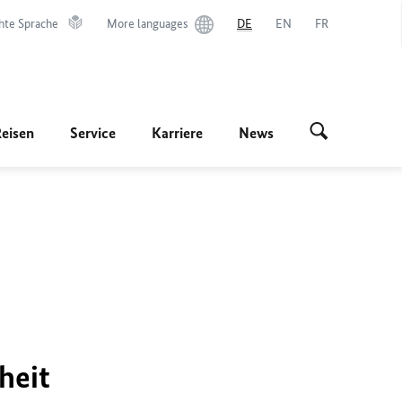
hte Sprache
More languages
DE
EN
FR
Reisen
Service
Karriere
News
heit