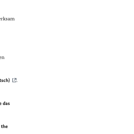
merksam
en
tsch)
.
e das
 the