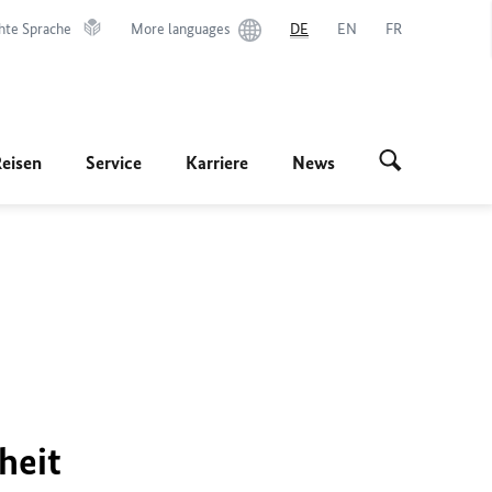
hte Sprache
More languages
DE
EN
FR
Reisen
Service
Karriere
News
heit