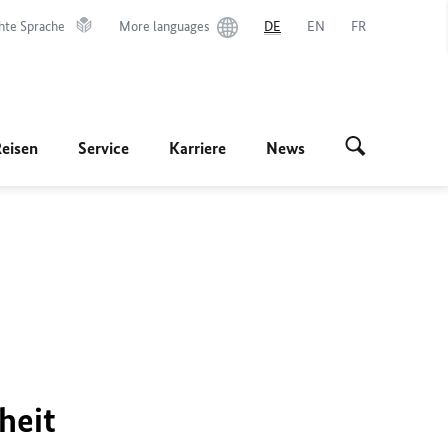
hte Sprache
More languages
DE
EN
FR
Reisen
Service
Karriere
News
heit