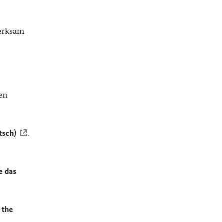
merksam
en
tsch)
.
e das
 the