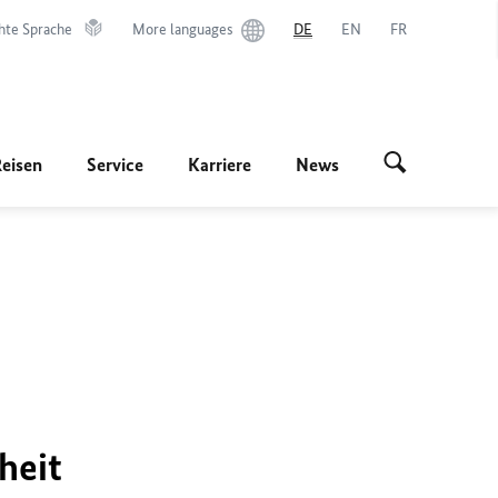
hte Sprache
More languages
DE
EN
FR
Reisen
Service
Karriere
News
heit