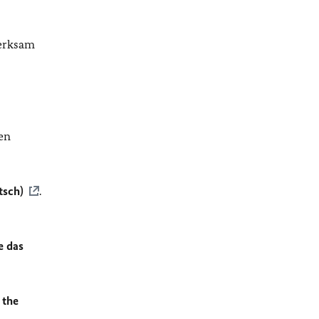
merksam
en
tsch)
.
e das
 the