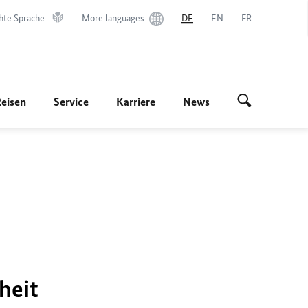
hte Sprache
More languages
DE
EN
FR
Reisen
Service
Karriere
News
heit