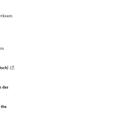
merksam
en
tsch)
.
e das
 the