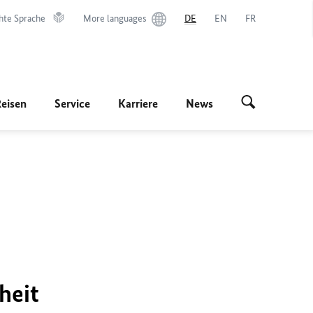
hte Sprache
More languages
DE
EN
FR
Reisen
Service
Karriere
News
heit