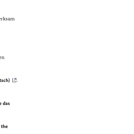
merksam
en
tsch)
.
e das
 the