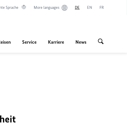
hte Sprache
More languages
DE
EN
FR
Reisen
Service
Karriere
News
heit