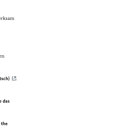
merksam
en
tsch)
.
e das
 the