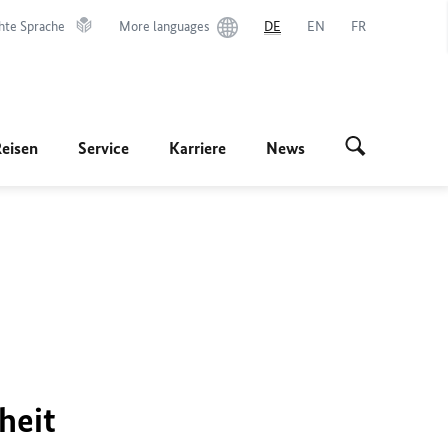
hte Sprache
More languages
DE
EN
FR
Reisen
Service
Karriere
News
heit