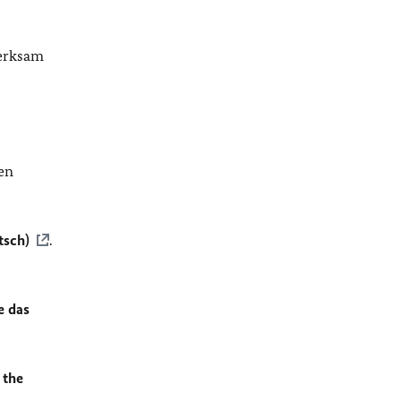
merksam
en
tsch)
.
e das
 the