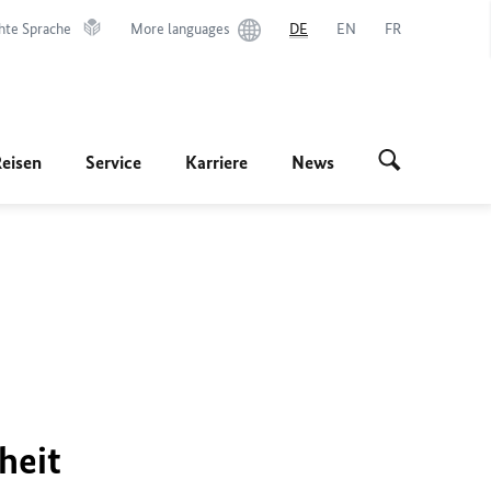
hte Sprache
More languages
DE
EN
FR
Reisen
Service
Karriere
News
heit