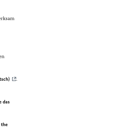
merksam
en
tsch)
.
e das
 the