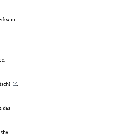
merksam
en
tsch)
.
e das
 the