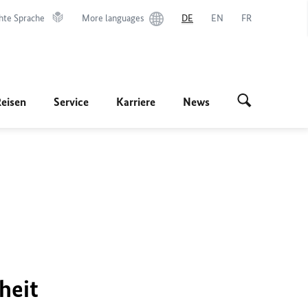
hte Sprache
More languages
DE
EN
FR
Reisen
Service
Karriere
News
heit