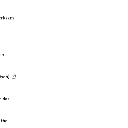
merksam
en
tsch)
.
e das
 the