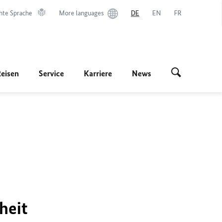
hte Sprache
More languages
DE
EN
FR
Reisen
Service
Karriere
News
heit