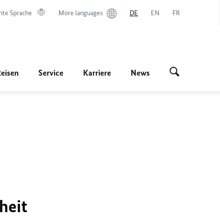
hte Sprache
More languages
DE
EN
FR
Reisen
Service
Karriere
News
heit