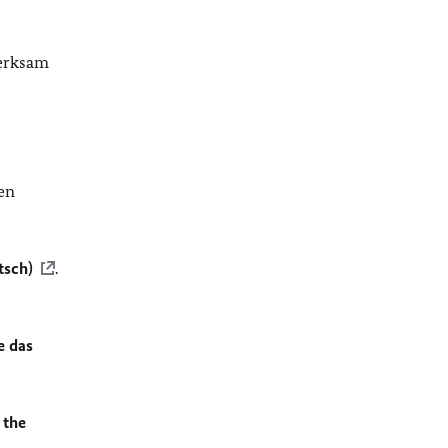
merksam
en
tsch)
.
e das
 the