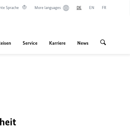
hte Sprache
More languages
DE
EN
FR
Reisen
Service
Karriere
News
heit