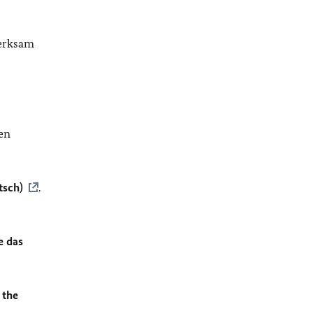
merksam
en
tsch)
.
e das
 the