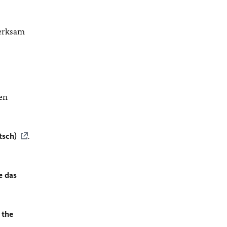
merksam
en
tsch)
.
e das
 the