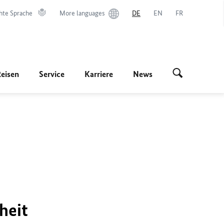
hte Sprache
More languages
DE
EN
FR
Reisen
Service
Karriere
News
heit