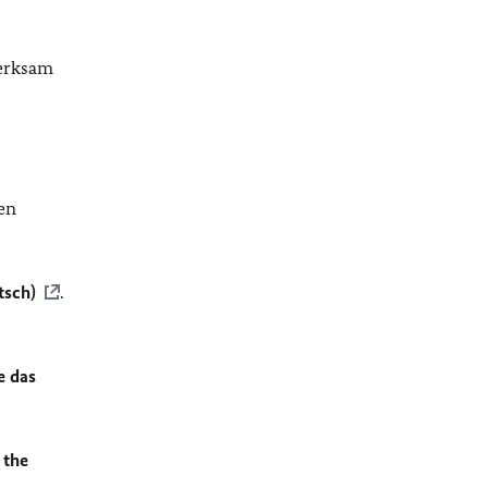
merksam
en
tsch)
.
e das
 the