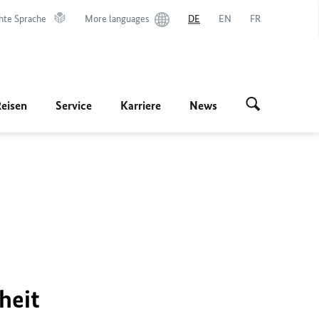
hte Sprache
More languages
DE
EN
FR
Reisen
Service
Karriere
News
heit