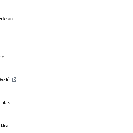
merksam
en
tsch)
.
e das
 the