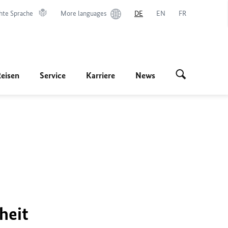
hte Sprache
More languages
DE
EN
FR
Reisen
Service
Karriere
News
heit