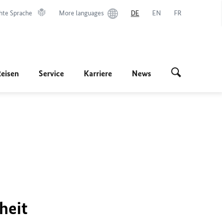
hte Sprache
More languages
DE
EN
FR
Reisen
Service
Karriere
News
heit