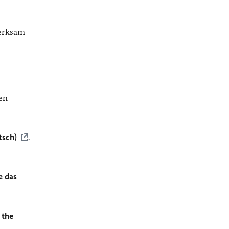
merksam
en
tsch)
.
e das
 the