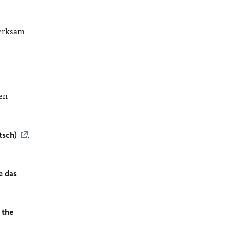
merksam
en
tsch)
.
e das
 the