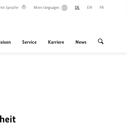
hte Sprache
More languages
DE
EN
FR
Reisen
Service
Karriere
News
heit