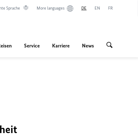
hte Sprache
More languages
DE
EN
FR
Reisen
Service
Karriere
News
heit