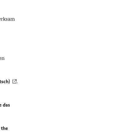
merksam
en
tsch)
.
e das
 the