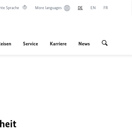
hte Sprache
More languages
DE
EN
FR
Reisen
Service
Karriere
News
heit