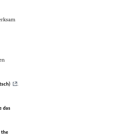
merksam
en
tsch)
.
e das
 the