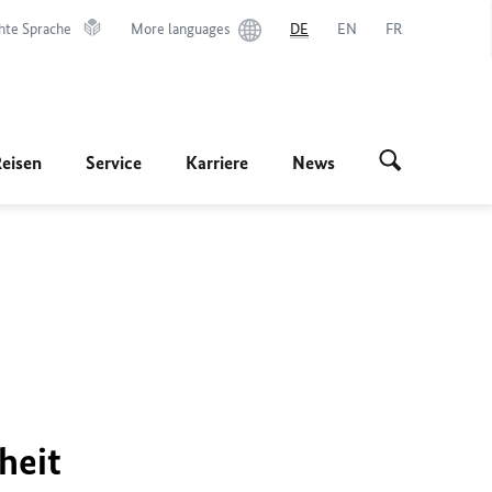
hte Sprache
More languages
DE
EN
FR
Reisen
Service
Karriere
News
heit