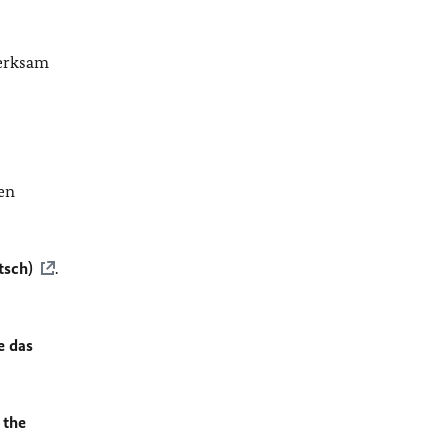
merksam
en
tsch)
.
e das
 the