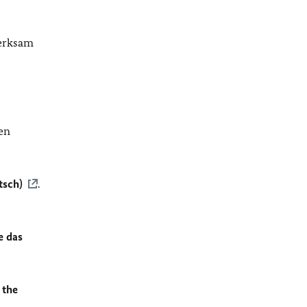
merksam
en
tsch)
.
e das
 the