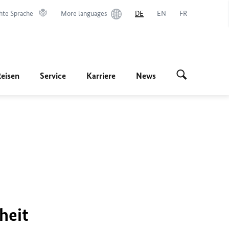
hte Sprache
More languages
DE
EN
FR
Reisen
Service
Karriere
News
heit