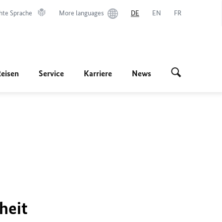
hte Sprache
More languages
DE
EN
FR
Reisen
Service
Karriere
News
heit