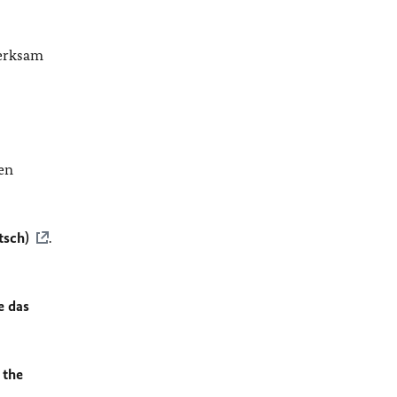
merksam
en
tsch)
.
e das
 the