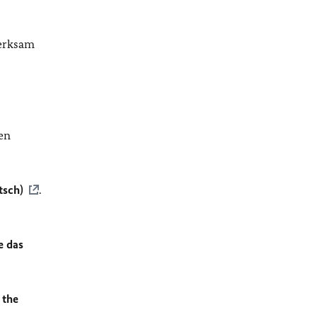
merksam
en
tsch)
.
e das
 the