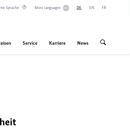
hte Sprache
More languages
DE
EN
FR
Reisen
Service
Karriere
News
heit