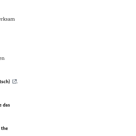
merksam
en
tsch)
.
e das
 the