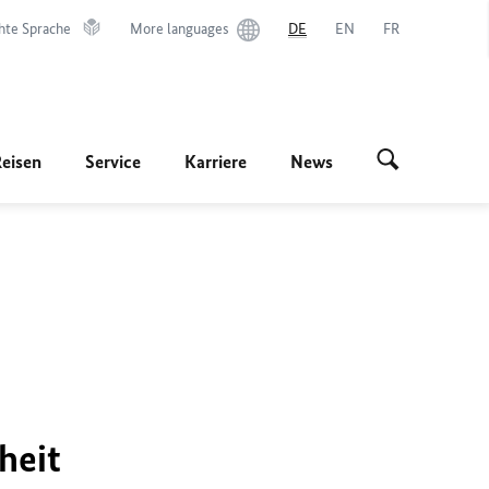
hte Sprache
More languages
DE
EN
FR
Reisen
Service
Karriere
News
heit