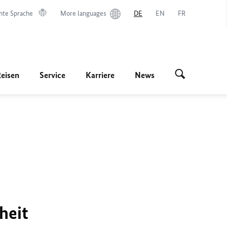
hte Sprache
More languages
DE
EN
FR
Reisen
Service
Karriere
News
heit