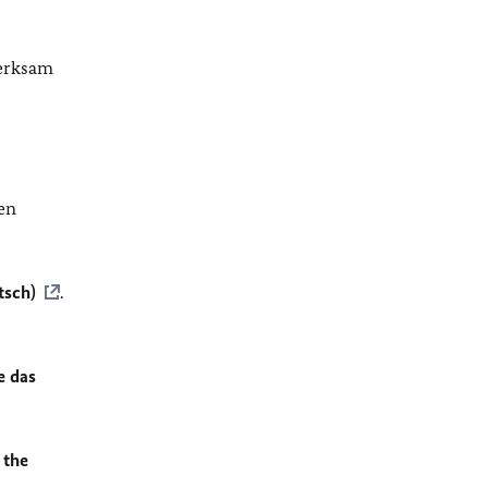
merksam
en
tsch)
.
e das
 the