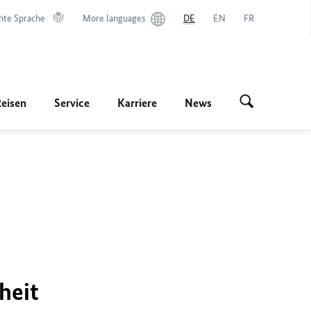
hte Sprache
More languages
DE
EN
FR
Reisen
Service
Karriere
News
heit