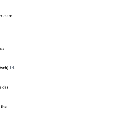
merksam
en
tsch)
.
e das
 the